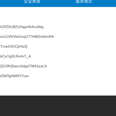
企业荣誉
服务理念
/1hZE0XcBZrjVqgv4k4xu6kg
com/s/12AVVaIUnqU77HlM2sIAmRA
a2TnwZ4OCjIrAzQ
i8xkCaYg0LRn4sT_A
s/1QG3fhEbecc0dgd7W41esLA
5EwV0WSpNM0YYsw