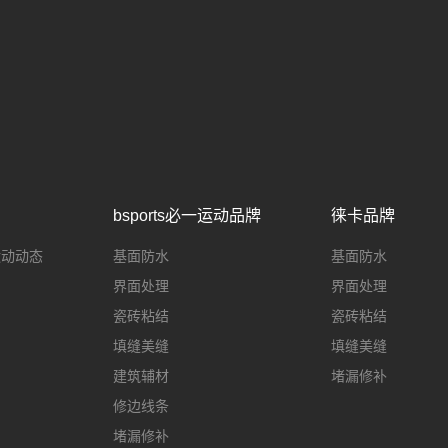
bsports必一运动品牌
徕卡品牌
一运动动态
基面防水
基面防水
界面处理
界面处理
瓷砖粘结
瓷砖粘结
填缝美缝
填缝美缝
建筑辅材
堵漏修补
修边线条
堵漏修补