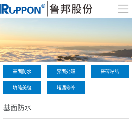
基面防水
界面处理
瓷砖粘结
填缝美缝
堵漏修补
基面防水