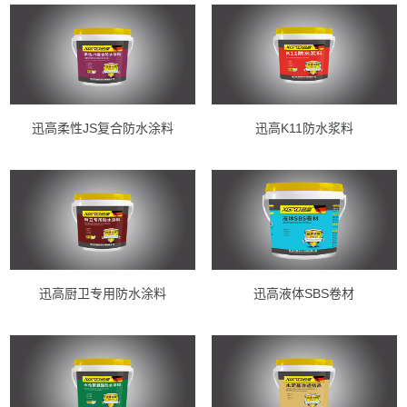
迅高柔性JS复合防水涂料
迅高K11防水浆料
迅高厨卫专用防水涂料
迅高液体SBS卷材