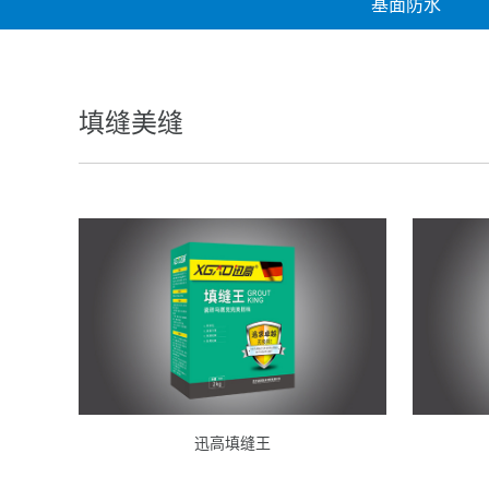
基面防水
填缝美缝
迅高填缝王