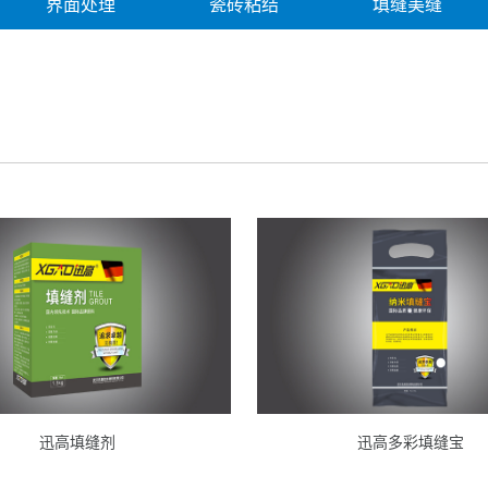
界面处理
瓷砖粘结
填缝美缝
迅高填缝剂
迅高多彩填缝宝