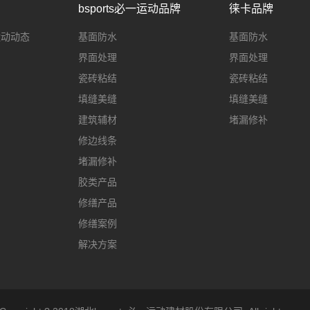
bsports必一运动品牌
徕卡品牌
一运动动态
基面防水
基面防水
界面处理
界面处理
瓷砖粘结
瓷砖粘结
填缝美缝
填缝美缝
建筑辅材
堵漏修补
修边线条
堵漏修补
胶类产品
修缮产品
修缮案例
解决方案