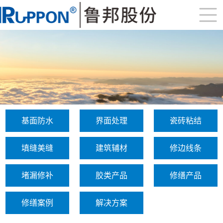
基面防水
界面处理
瓷砖粘结
填缝美缝
建筑辅材
修边线条
堵漏修补
胶类产品
修缮产品
修缮案例
解决方案