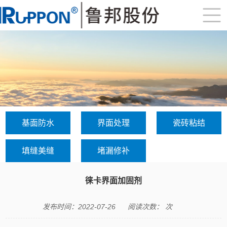
基面防水
界面处理
瓷砖粘结
填缝美缝
堵漏修补
徕卡界面加固剂
发布时间：2022-07-26
阅读次数：
次