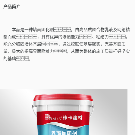
产品简介
本品是一种墙面固化剂，由高品质聚合物乳液及助剂精
制而成，具有优异的渗透能力、粘结力，
能充分锚固墙体基层，通过胶联使基层密实，完善基面质
量，极大的提高界面附着力，从而为整体的施工质量打好坚实
的基础。