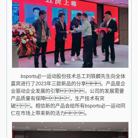
bsports必一运动股份技术总工刘轶麟先生向全体
嘉宾进行了2023年三款新品的分享。产品是企
业驱动企业发展的引擎，公司的发展需要
产品质量有保障，生产技术有突
破。相信新的产品会给所有bsports必一运动同
仁在市场上带来新的活力。