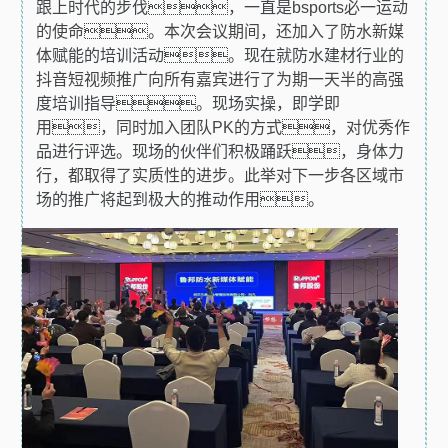
跟上时代的步伐，一直是bsports必一运动
的使命。本次会议期间，还加入了防水新媒
体赋能的培训活动。现在就防水建材行业的
抖音短视频推广向所有嘉宾进行了为期一天半的高强
度培训指导。现场实操，即学即
用，同时加入团队PK的方式，对优秀作
品进行评选。现场的伙伴们积极踊跃，身体力
行，都取得了实质性的进步。此举对下一步各区域市
场的推广将起到极大的推动作用。