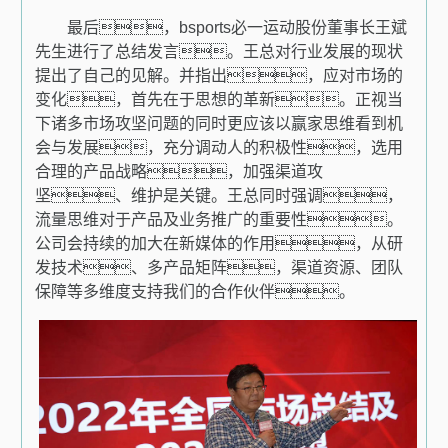
最后，bsports必一运动股份董事长王斌
先生进行了总结发言。王总对行业发展的现状
提出了自己的见解。并指出，应对市场的
变化，首先在于思想的革新。正视当
下诸多市场攻坚问题的同时更应该以赢家思维看到机
会与发展，充分调动人的积极性，选用
合理的产品战略，加强渠道攻
坚、维护是关键。王总同时强调，
流量思维对于产品及业务推广的重要性。
公司会持续的加大在新媒体的作用，从研
发技术、多产品矩阵，渠道资源、团队
保障等多维度支持我们的合作伙伴。