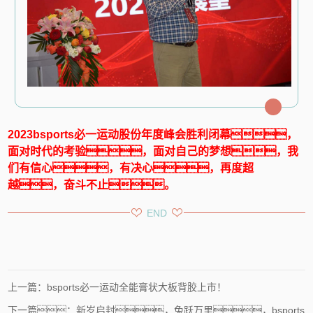
2023bsports必一运动股份年度峰会胜利闭幕，
面对时代的考验，面对自己的梦想，我
们有信心，有决心，再度超
越，奋斗不止。
END
上一篇：bsports必一运动全能膏状大板背胶上市！
下一篇：新岁启封，兔跃万里，bsports